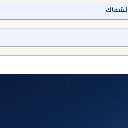
لسُماك