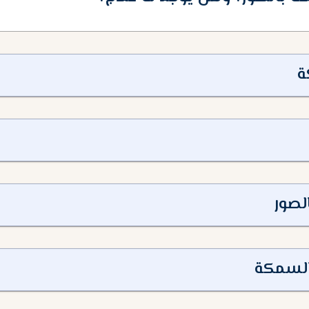
ة
لصور
لسمكة