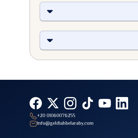
+20 01060076255
info@geldiahbelaraby.com