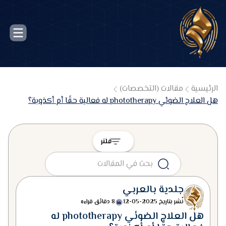
الرئيسية
مقالات (التخصصات)
هل العلاج الضوئي phototherapy له فعالية حقًا أم أكذوبة؟
فلتر
جلدية بالعربي
نٌشر بتاريخ
2025-05-12
8 دقائق قراءه
هل العلاج الضوئي phototherapy له