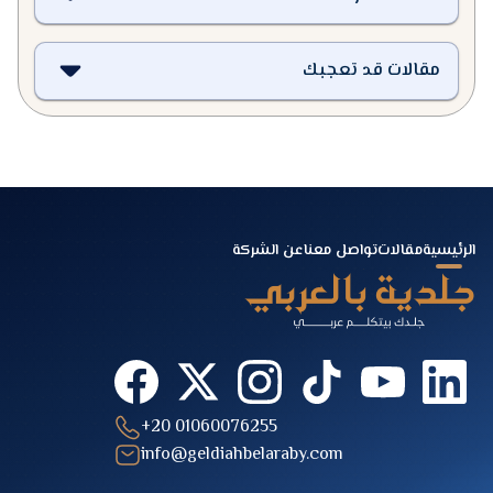
مقالات قد تعجبك
الرئيسية
مقالات
تواصل معنا
عن الشركة
+20 01060076255
info@geldiahbelaraby.com