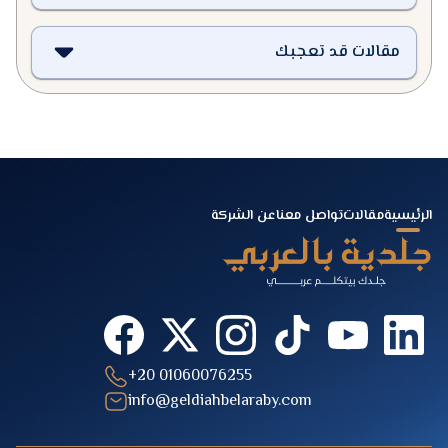
مقالات قد تعجبك
الرئيسية
مقالات
تواصل معنا
عن الشركة
+20 01060076255
info@geldiahbelaraby.com