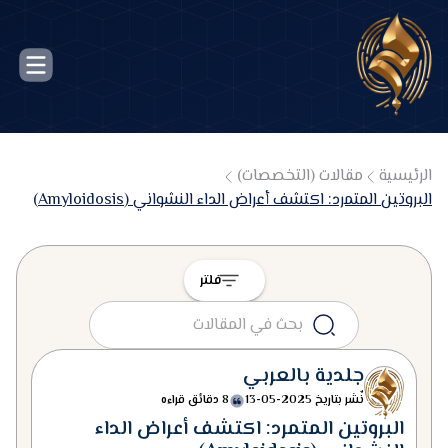
الرئيسية
مقالات (التخصصات)
البروتين المتمرد: اكتشف أعراض الداء النشواني (Amyloidosis)
فلتر
جلدية بالعربي
نٌشر بتاريخ
2025-05-13
8 دقائق قراءه
البروتين المتمرد: اكتشف أعراض الداء